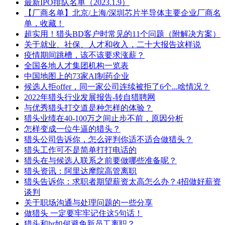
最新IPO排队名单（2023.1.9）
【厂商名单】北京/上海/深圳芯片半导体主要企业厂商名
单，收藏！
超实用！猎头BD客户时常见的11个问题（附解决方案）
关于就业、社保、人才和收入，二十大报告这样说
疫情期间跳槽，该不该要求涨薪？
全国各地人才集团机构一览表
中国地图上的73家AI制药企业
候选人拒offer，同一家公司连续被拒了6个...啥情况？
2022年猎头行业发展报告-转自猎聘网
与优秀猎头打交道是种怎样的体验？
猎头业绩在40-100万之间止步不前，原因分析
怎样变成一位牛逼的猎头？
猎头公司告诉你，怎么评判你适不适合做猎头？
猎头工作可不是简单打打电话的
猎头在与候选人联系之前要做哪些准备呢？
猎头资讯：阿里达摩院高管离职
猎头告诉你：求职者期望薪资太高怎么办？4招做好薪资
谈判
关于职场沟通与处理问题的一些分享
做猎头 一定要牢牢记住这5句话！
猎头和hr如何避免新员工离职？