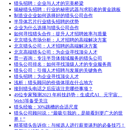
猎头招聘：企业与人才的完美桥梁
揭秘猎头招聘：行业的秘密武器与求职者的黄金跳板
制造业企业如何选择好的猎头公司合作
半导体芯片行业猎头招聘的优势
企业为什么选择与猎头公司合作
如何寻找猎头合作：提升人才招聘效率与质量
北京猎头市场分析：人才招聘的高端解决方案
北京猎头公司：人才招聘的高端解决方案
北京高端猎头公司：为企业寻找顶尖人才
普一咨询：专注半导体领域服务的猎头公司
猎头公司排名：如何寻找顶级人才的专业服务商
猎头公司：引领人才招聘与发展的关键角色
猎头招聘：为企业寻找顶尖人才
浅析：猎头顾问的价值体现在什么地方
接到猎头电话之后应该注意哪些事项？
49位专家预测2023 年科技趋势：生成式AI、元宇宙、
Web3等备受关注
猎头经验：30%跳槽的合适尺度
猎头公司顾问说：“最吸引我的，是能看到更广大的世
界！”
精英猎头告诉你：与候选人进行薪资谈判的必备技巧！