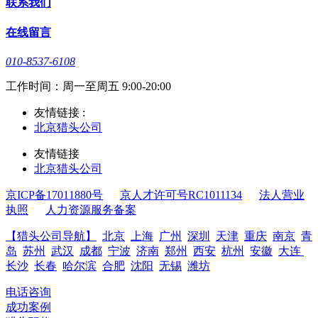
联系我们
在线留言
010-8537-6108
工作时间：周一至周五 9:00-20:00
友情链接 :
北京猎头公司
友情链接
北京猎头公司
京ICP备17011880号
京人才许可号RC1011134
法人营业
执照
人力资源服务备案
【猎头公司导航】
北京
上海
广州
深圳
天津
重庆
南京
青
岛
苏州
武汉
成都
宁波
济南
郑州
西安
杭州
安徽
大连
长沙
长春
哈尔滨
合肥
沈阳
无锡
潍坊
电话咨询
成功案例