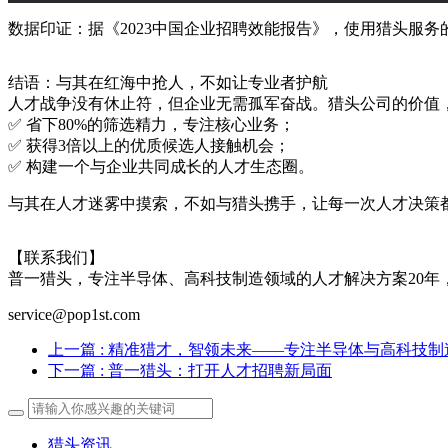
数据印证：据《2023中国企业招聘效能报告》，使用猎头服务
结语：与其在红海中抢人，不如让专业者护航
人才战争没有休止符，但企业无需孤军奋战。猎头公司的价值
✅ 省下80%的筛选精力，专注核心业务；
✅ 获得3倍以上的优质候选人接触机会；
✅ 构建一个与企业共同成长的人才生态圈。
与其在人才迷雾中摸索，不如与猎头携手，让每一次人才决策
【联系我们】
普一猎头，专注半导体、高科技制造领域的人才解决方案20年，服务
service@pop1st.com
上一篇
: 精准猎才，智领未来——专注半导体与高科技
下一篇
: 普一猎头：打开人才招聘新局面
猎头资讯