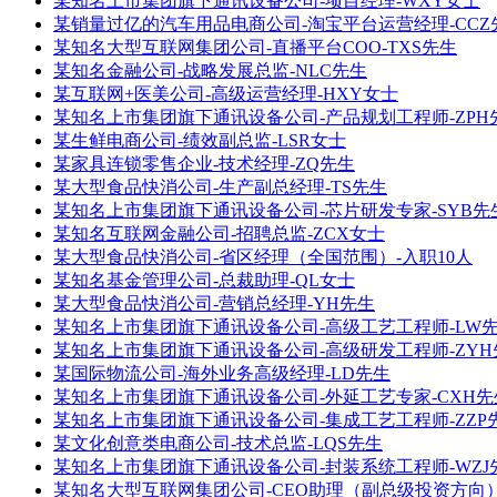
某知名上市集团旗下通讯设备公司-项目经理-WXY女士
某销量过亿的汽车用品电商公司-淘宝平台运营经理-CCZ
某知名大型互联网集团公司-直播平台COO-TXS先生
某知名金融公司-战略发展总监-NLC先生
某互联网+医美公司-高级运营经理-HXY女士
某知名上市集团旗下通讯设备公司-产品规划工程师-ZPH
某生鲜电商公司-绩效副总监-LSR女士
某家具连锁零售企业-技术经理-ZQ先生
某大型食品快消公司-生产副总经理-TS先生
某知名上市集团旗下通讯设备公司-芯片研发专家-SYB先
某知名互联网金融公司-招聘总监-ZCX女士
某大型食品快消公司-省区经理（全国范围）-入职10人
某知名基金管理公司-总裁助理-QL女士
某大型食品快消公司-营销总经理-YH先生
某知名上市集团旗下通讯设备公司-高级工艺工程师-LW
某知名上市集团旗下通讯设备公司-高级研发工程师-ZYH
某国际物流公司-海外业务高级经理-LD先生
某知名上市集团旗下通讯设备公司-外延工艺专家-CXH先
某知名上市集团旗下通讯设备公司-集成工艺工程师-ZZP
某文化创意类电商公司-技术总监-LQS先生
某知名上市集团旗下通讯设备公司-封装系统工程师-WZJ
某知名大型互联网集团公司-CEO助理（副总级投资方向）