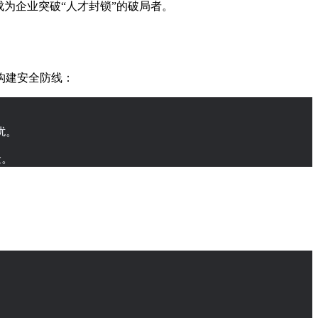
为企业突破“人才封锁”的破局者。
构建安全防线：
扰。
险。