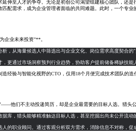
延伸至人才的争夺。无论是初创公司渴望组建核心团队，还是行业
效匹配需求，成为企业管理者面临的共同难题。此时，一个专业的
为企业未来投资”**。
分析，从海量候选人中筛选出与企业文化、岗位需求高度契合的“
才，更通过市场洞察预判行业趋势，协助客户提前储备稀缺技能
造经验与智能化视野的CTO，仅用18个月便完成技术团队的迭
者”——他们不主动投递简历，却是企业最需要的目标人选。猎头
数据库，猎头能够精准触达目标人选，甚至挖掘出尚未公开流动
选人的职业顾问。通过客观分析双方需求，消除信息不对称，促