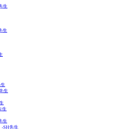
先生
先生
生
先生
先生
生
先生
先生
-SH先生