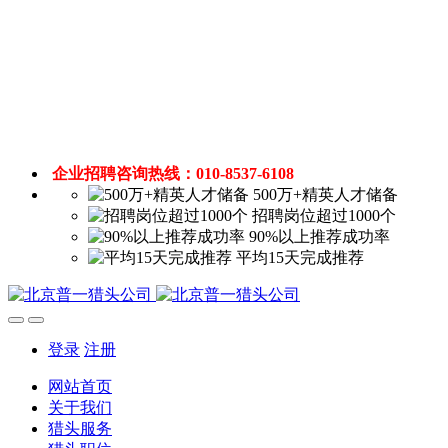
企业招聘咨询热线：010-8537-6108
500万+精英人才储备
招聘岗位超过1000个
90%以上推荐成功率
平均15天完成推荐
登录
注册
网站首页
关于我们
猎头服务