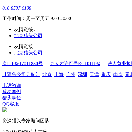
010-8537-6108
工作时间：周一至周五 9:00-20:00
友情链接 :
北京猎头公司
友情链接
北京猎头公司
京ICP备17011880号
京人才许可号RC1011134
法人营业执
【猎头公司导航】
北京
上海
广州
深圳
天津
重庆
南京
青
电话咨询
成功案例
猎头职位
QQ客服
资深猎头专家顾问团队
5,000,000+精英人才库