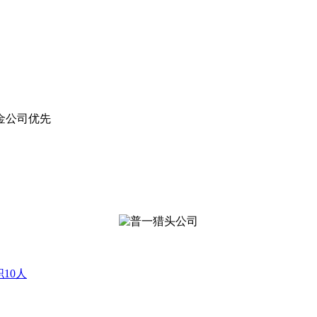
金公司优先
10人