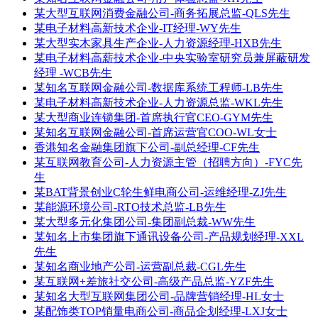
某大型互联网消费金融公司-商务拓展总监-QLS先生
某电子材料高新技术企业-IT经理-WY先生
某大型实木家具生产企业-人力资源经理-HXB先生
某电子材料高薪技术企业-中央实验室研究员兼屏蔽研发
经理 -WCB先生
某知名互联网金融公司-数据库系统工程师-LB先生
某电子材料高新技术企业-人力资源总监-WKL先生
某大型商业连锁集团-首席执行官CEO-GYM先生
某知名互联网金融公司-首席运营官COO-WL女士
香港知名金融集团旗下公司-副总经理-CF先生
某互联网教育公司-人力资源主管（招聘方向）-FYC先
生
某BAT背景创业C轮生鲜电商公司-运维经理-ZJ先生
某能源环境公司-RTO技术总监-LB先生
某大型多元化集团公司-集团副总裁-WW先生
某知名上市集团旗下通讯设备公司-产品规划经理-XXL
先生
某知名商业地产公司-运营副总裁-CGL先生
某互联网+差旅社交公司-高级产品总监-YZF先生
某知名大型互联网集团公司-品牌营销经理-HL女士
某配饰类TOP销量电商公司-商品企划经理-LXJ女士