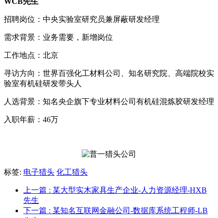
WCB先生
招聘岗位：中央实验室研究员兼屏蔽研发经理
需求背景：业务需要，新增岗位
工作地点：北京
寻访方向：世界百强化工材料公司、知名研究院、高端院校实
验室有机硅研发带头人
人选背景：知名央企旗下专业材料公司有机硅混炼胶研发经理
入职年薪：46万
标签:
电子猎头
化工猎头
上一篇
: 某大型实木家具生产企业-人力资源经理-HXB
先生
下一篇
: 某知名互联网金融公司-数据库系统工程师-LB