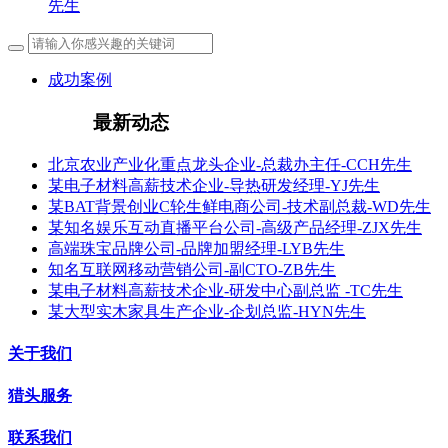
先生
成功案例
最新动态
北京农业产业化重点龙头企业-总裁办主任-CCH先生
某电子材料高薪技术企业-导热研发经理-YJ先生
某BAT背景创业C轮生鲜电商公司-技术副总裁-WD先生
某知名娱乐互动直播平台公司-高级产品经理-ZJX先生
高端珠宝品牌公司-品牌加盟经理-LYB先生
知名互联网移动营销公司-副CTO-ZB先生
某电子材料高薪技术企业-研发中心副总监 -TC先生
某大型实木家具生产企业-企划总监-HYN先生
关于我们
猎头服务
联系我们