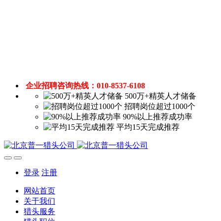
企业招聘咨询热线：010-8537-6108
500万+精英人才储备
招聘岗位超过1000个
90%以上推荐成功率
平均15天完成推荐
登录
注册
网站首页
关于我们
猎头服务