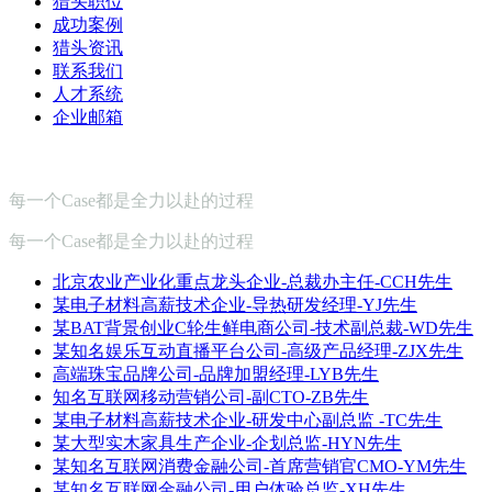
猎头职位
成功案例
猎头资讯
联系我们
人才系统
企业邮箱
每一个Case都是全力以赴的过程
每一个Case都是全力以赴的过程
北京农业产业化重点龙头企业-总裁办主任-CCH先生
某电子材料高薪技术企业-导热研发经理-YJ先生
某BAT背景创业C轮生鲜电商公司-技术副总裁-WD先生
某知名娱乐互动直播平台公司-高级产品经理-ZJX先生
高端珠宝品牌公司-品牌加盟经理-LYB先生
知名互联网移动营销公司-副CTO-ZB先生
某电子材料高薪技术企业-研发中心副总监 -TC先生
某大型实木家具生产企业-企划总监-HYN先生
某知名互联网消费金融公司-首席营销官CMO-YM先生
某知名互联网金融公司-用户体验总监-XH先生