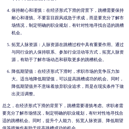
保持耐心和谨慎：在经济形式下滑的背景下，跳槽需要保持
耐心和谨慎。不要盲目跟风或急于求成，而是要充分了解市
场情况，制定明确的职业规划，有针对性地寻找合适的跳槽
机会。
拓宽人脉资源：人脉资源在跳槽过程中具有重要作用。通过
与同行业的人保持联系、参加行业活动等方式，拓宽人脉资
源，有助于了解市场动态和获取更多的跳槽机会。
降低期望值：在经济形式下滑时，求职市场的竞争压力加
大。适当地降低期望值，可以提高跳槽成功的机会。同时，
降低期望值并不意味着放弃职业追求，而是在现实条件下做
出灵活调整。
总之，在经济形式下滑的背景下，跳槽需要谨慎考虑。求职者需
要充分了解市场情况，制定明确的职业规划，有针对性地寻找合
适的跳槽机会。同时，提升个人能力、拓宽人脉资源、降低期望
值等措施也有助于提高跳槽成功的机会。