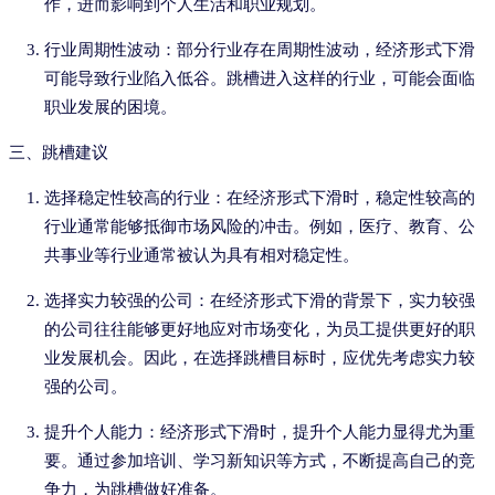
作，进而影响到个人生活和职业规划。
行业周期性波动：部分行业存在周期性波动，经济形式下滑
可能导致行业陷入低谷。跳槽进入这样的行业，可能会面临
职业发展的困境。
三、跳槽建议
选择稳定性较高的行业：在经济形式下滑时，稳定性较高的
行业通常能够抵御市场风险的冲击。例如，医疗、教育、公
共事业等行业通常被认为具有相对稳定性。
选择实力较强的公司：在经济形式下滑的背景下，实力较强
的公司往往能够更好地应对市场变化，为员工提供更好的职
业发展机会。因此，在选择跳槽目标时，应优先考虑实力较
强的公司。
提升个人能力：经济形式下滑时，提升个人能力显得尤为重
要。通过参加培训、学习新知识等方式，不断提高自己的竞
争力，为跳槽做好准备。