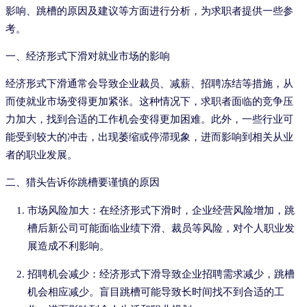
影响、跳槽的原因及建议等方面进行分析，为求职者提供一些参
考。
一、经济形式下滑对就业市场的影响
经济形式下滑通常会导致企业裁员、减薪、招聘冻结等措施，从
而使就业市场变得更加紧张。这种情况下，求职者面临的竞争压
力加大，找到合适的工作机会变得更加困难。此外，一些行业可
能受到较大的冲击，出现萎缩或停滞现象，进而影响到相关从业
者的职业发展。
二、猎头告诉你跳槽要谨慎的原因
市场风险加大：在经济形式下滑时，企业经营风险增加，跳
槽后新公司可能面临业绩下滑、裁员等风险，对个人职业发
展造成不利影响。
招聘机会减少：经济形式下滑导致企业招聘需求减少，跳槽
机会相应减少。盲目跳槽可能导致长时间找不到合适的工