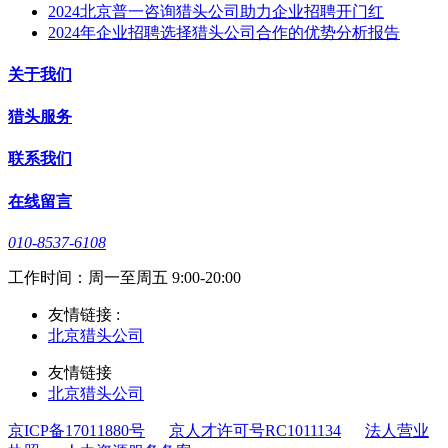
2024北京普一咨询猎头公司助力企业招聘开门红
2024年企业招聘选择猎头公司合作的优势分析报告
关于我们
猎头服务
联系我们
在线留言
010-8537-6108
工作时间：周一至周五 9:00-20:00
友情链接 :
北京猎头公司
友情链接
北京猎头公司
京ICP备17011880号
京人才许可号RC1011134
法人营业