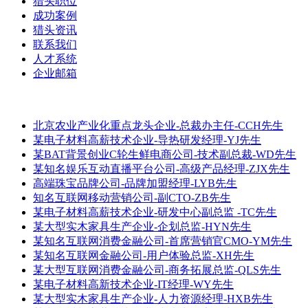
猎头职位
成功案例
猎头资讯
联系我们
人才系统
企业邮箱
北京农业产业化重点龙头企业-总裁办主任-CCH先生
某电子材料高薪技术企业-导热研发经理-YJ先生
某BAT背景创业C轮生鲜电商公司-技术副总裁-WD先生
某知名娱乐互动直播平台公司-高级产品经理-ZJX先生
高端珠宝品牌公司-品牌加盟经理-LYB先生
知名互联网移动营销公司-副CTO-ZB先生
某电子材料高薪技术企业-研发中心副总监 -TC先生
某大型实木家具生产企业-企划总监-HYN先生
某知名互联网消费金融公司-首席营销官CMO-YM先生
某知名互联网金融公司-用户体验总监-XH先生
某大型互联网消费金融公司-商务拓展总监-QLS先生
某电子材料高新技术企业-IT经理-WY先生
某大型实木家具生产企业-人力资源经理-HXB先生