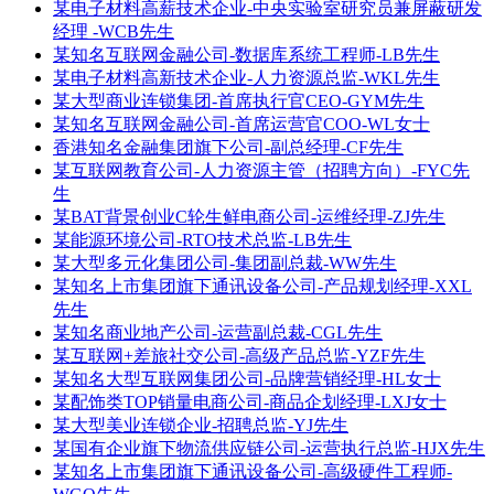
某电子材料高薪技术企业-中央实验室研究员兼屏蔽研发
经理 -WCB先生
某知名互联网金融公司-数据库系统工程师-LB先生
某电子材料高新技术企业-人力资源总监-WKL先生
某大型商业连锁集团-首席执行官CEO-GYM先生
某知名互联网金融公司-首席运营官COO-WL女士
香港知名金融集团旗下公司-副总经理-CF先生
某互联网教育公司-人力资源主管（招聘方向）-FYC先
生
某BAT背景创业C轮生鲜电商公司-运维经理-ZJ先生
某能源环境公司-RTO技术总监-LB先生
某大型多元化集团公司-集团副总裁-WW先生
某知名上市集团旗下通讯设备公司-产品规划经理-XXL
先生
某知名商业地产公司-运营副总裁-CGL先生
某互联网+差旅社交公司-高级产品总监-YZF先生
某知名大型互联网集团公司-品牌营销经理-HL女士
某配饰类TOP销量电商公司-商品企划经理-LXJ女士
某大型美业连锁企业-招聘总监-YJ先生
某国有企业旗下物流供应链公司-运营执行总监-HJX先生
某知名上市集团旗下通讯设备公司-高级硬件工程师-