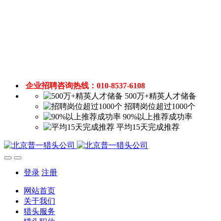
企业招聘咨询热线：010-8537-6108
500万+精英人才储备
招聘岗位超过1000个
90%以上推荐成功率
平均15天完成推荐
登录
注册
网站首页
关于我们
猎头服务