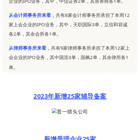
企业的IPO业务，其中，中信证券2单，其余券商各1单。
从会计师事务所来看
，
共有8家会计师事务所承担了本周12
家上会企业的IPO业务，其中，天职国际3单，立信和容诚
各2单，其余会所各1单。
从律师事务所来看
，
共有9家律师事务所承担了本周12家上
会企业的IPO业务，其中国浩3单，国枫2单，其余律所各1
单。
2023年新增25家辅导备案
新增受理企业25家