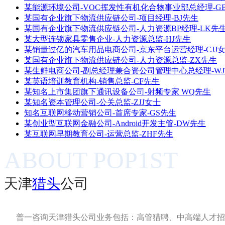
某能源环境公司-VOC挥发性有机化合物事业部总经理-G
某国有企业旗下物流供应链公司-项目经理-BJ先生
某国有企业旗下物流供应链公司-人力资源BP经理-LK先
某大型连锁家具零售企业-人力资源总监-HJ先生
某销量过亿的汽车用品电商公司-京东平台运营经理-CJJ
某国有企业旗下物流供应链公司-人力资源总监-ZX先生
某生鲜电商公司-副总经理兼合资公司管理中心总经理-WJ
某英语培训教育机构-销售总监-CF先生
某知名上市集团旗下通讯设备公司-射频专家 WQ先生
某知名资本管理公司-公关总监-ZJJ女士
知名互联网移动营销公司-首席专家-GS先生
某创业型互联网金融公司-Android开发主管-DW先生
某互联网早期教育公司-运营总监-ZHF先生
ABOUT POP1ST
天津
猎头
公司
普一咨询
天津猎头公司业务包括：高管猎聘、中高端人才招