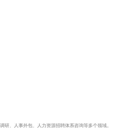
调研、人事外包、人力资源招聘体系咨询等多个领域。