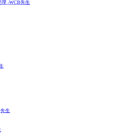
 -WCB先生
生
Q先生
生