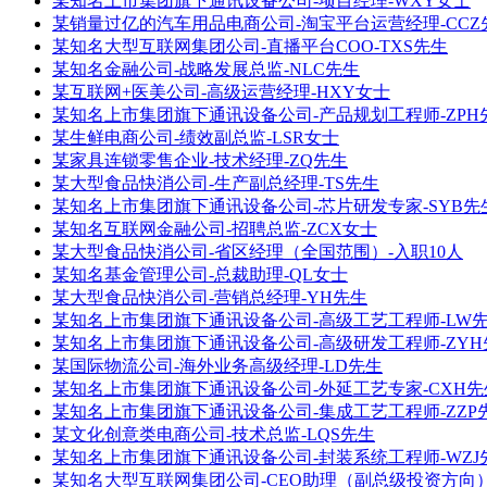
某知名上市集团旗下通讯设备公司-项目经理-WXY女士
某销量过亿的汽车用品电商公司-淘宝平台运营经理-CCZ
某知名大型互联网集团公司-直播平台COO-TXS先生
某知名金融公司-战略发展总监-NLC先生
某互联网+医美公司-高级运营经理-HXY女士
某知名上市集团旗下通讯设备公司-产品规划工程师-ZPH
某生鲜电商公司-绩效副总监-LSR女士
某家具连锁零售企业-技术经理-ZQ先生
某大型食品快消公司-生产副总经理-TS先生
某知名上市集团旗下通讯设备公司-芯片研发专家-SYB先
某知名互联网金融公司-招聘总监-ZCX女士
某大型食品快消公司-省区经理（全国范围）-入职10人
某知名基金管理公司-总裁助理-QL女士
某大型食品快消公司-营销总经理-YH先生
某知名上市集团旗下通讯设备公司-高级工艺工程师-LW
某知名上市集团旗下通讯设备公司-高级研发工程师-ZYH
某国际物流公司-海外业务高级经理-LD先生
某知名上市集团旗下通讯设备公司-外延工艺专家-CXH先
某知名上市集团旗下通讯设备公司-集成工艺工程师-ZZP
某文化创意类电商公司-技术总监-LQS先生
某知名上市集团旗下通讯设备公司-封装系统工程师-WZJ
某知名大型互联网集团公司-CEO助理（副总级投资方向）